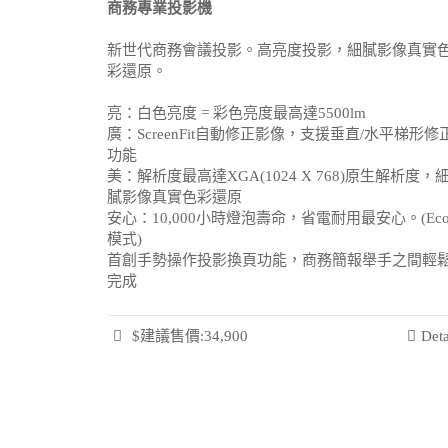
商務專業投影機
新世代商務會議投影。高亮度投影，細膩影像真實
彩還原。
亮：白色亮度 = 彩色亮度最高達5500lm
廣：ScreenFit自動修正影像，支援垂直/水平梯形修
功能
美：解析度最高達XGA(1024 X 768)原生解析度，
膩影像真實色彩還原
安心：10,000小時燈泡壽命，省電耐用最安心。(Ec
模式)
首創手勢操作投影換頁功能，商務簡報舉手之間輕
完成
$建議售價:34,900
Deta