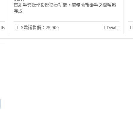
首創手勢操作投影換頁功能，商務簡報舉手之間輕鬆
完成
ils
$建議售價：25,900
Details