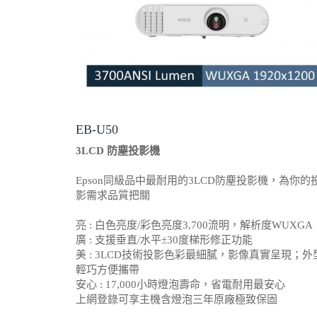
EB-U50
3LCD 防塵投影機
Epson同級品中最耐用的3LCD防塵投影機，為你的
影需求品質把關
亮 : 白色亮度/彩色亮度3,700流明，解析度WUXGA
廣 : 支援垂直/水平±30度梯形修正功能
美 : 3LCD技術投影色彩最細膩，影像真實呈現；外
輕巧方便攜帶
安心 : 17,000小時燈泡壽命，省電耐用最安心
上網登錄可享主機含燈泡三年原廠極致保固