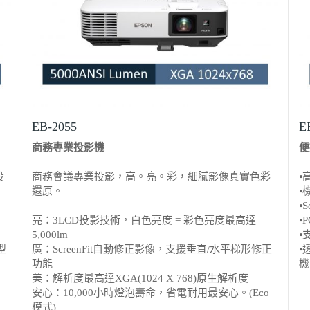
EB-2055
E
商務專業投影機
便
投
商務會議專業投影，高。亮。彩，細膩影像真實色彩
⦁
還原。
⦁
⦁
亮：3LCD投影技術，白色亮度 = 彩色亮度最高達
⦁
5,000lm
⦁
型
廣：ScreenFit自動修正影像，支援垂直/水平梯形修正
⦁
功能
機
美：解析度最高達XGA(1024 X 768)原生解析度
安心：10,000小時燈泡壽命，省電耐用最安心。(Eco
模式)