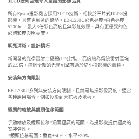
3LCD技術呈現令人驚豔的影像品質
所有Epson投影機皆採用3LCD技術，相較於單片式DLP®投
影機，具有更顯著的優勢。EB-L530U彩色亮度=白色亮度
5200lm，最大3倍彩色亮度且無彩虹效應，具有更優異的色
彩飽和度與明亮度。
明亮清晰，設計精巧
新開發的光學雷射二極體(LD)封裝，亮度約為傳統雷射區塊
的2.5倍。這個全新的光學引擎有助於縮小投影機的體積。
安裝無方向限制
EB-L730U系列無安裝方向限制，且絲毫無損影像亮度，適合
各種應用場合，例如投影到天花板及地板。
極廣的縮放與鏡頭位移範圍
手動縮放及鏡頭位移*涵蓋極廣的範圍，為投影機提供極高的
安裝彈性。
*鏡頭位移範圍：垂直±50%、水平±20%