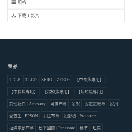
規格
下載∣影片
產品
1 DLP
3 LCD
ZERO
ZERO+
【中長焦專用】
【中長焦專用】
【超短焦專用】
【超短焦專用】
其他配件 | Accessory
可攜布幕
吊架
固定畫框幕
家用
愛普生 | EPSON
手拉布幕
投影機 | Projectors
拉線電動布幕
松下國際 | Panasonic
標準
短焦