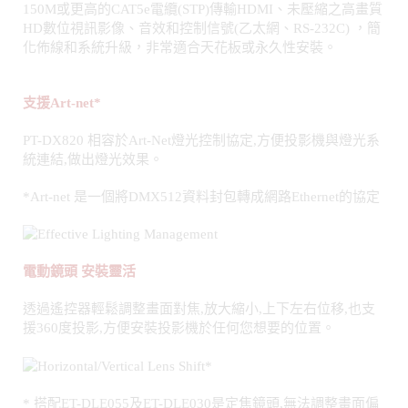
支援Art-net*
PT-DX820 相容於Art-Net燈光控制協定,方便投影機與燈光系
統連結,做出燈光效果。
*Art-net 是一個將DMX512資料封包轉成網路Ethernet的協定
電動鏡頭 安裝靈活
透過遙控器輕鬆調整畫面對焦,放大縮小,上下左右位移,也支
援360度投影,方便安裝投影機於任何您想要的位置。
* 搭配ET-DLE055及ET-DLE030是定焦鏡頭,無法調整畫面偏
移功能