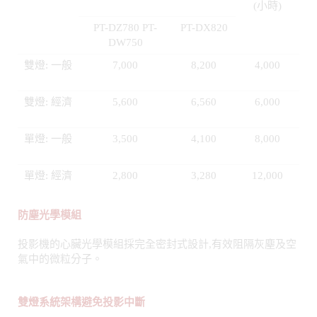
雙燈: 一般
7,000
8,200
4,000
雙燈: 經濟
5,600
6,560
6,000
單燈: 一般
3,500
4,100
8,000
單燈: 經濟
2,800
3,280
12,000
防塵光學模組
投影機的心臟光學模組採完全密封式設計,有效阻隔灰塵及空
氣中的微粒分子。
雙燈系統架構避免投影中斷
在雙燈模式下,其中一顆燈泡故障時,投影能可持續,如果需長
時間不間斷投影,可以啟動24/7投影模式*