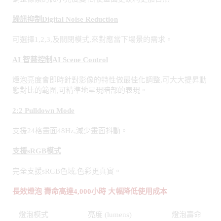
可選擇1,2,3,及關閉模式,來對應當下場景的需求。
AI
智慧控制
AI Scene Control
燈泡亮度會即時針對影像的特性做最佳化調整,可大大提昇動
態對比的範圍,可精準地呈現暗部的表現。
2:2 Pulldown Mode
支援24格畫面48Hz,減少畫面抖動。
支援
sRGB
模式
完全支援sRGB色域,色彩更真實。
長效燈泡
壽命高達
4,000
小時
大幅降低使用成本
燈泡模式
亮度 (lumens)
燈泡壽命
(小時)
PT-DZ780 PT-
PT-DX820
DW750