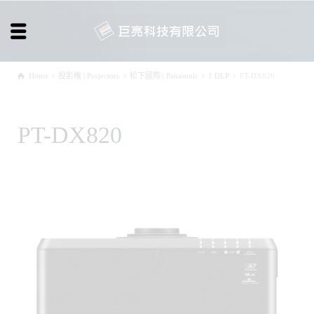
Home
投影機 | Projectors
松下國際 | Panasonic
1 DLP
PT-DX820
PT-DX820