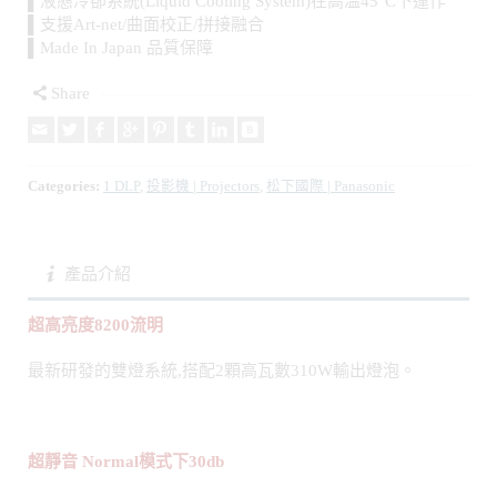
Share
Categories:
1 DLP
,
投影機 | Projectors
,
松下國際 | Panasonic
產品介紹
超高亮度8200流明
最新研發的雙燈系統,搭配2顆高瓦數310W輸出燈泡。
超靜音 Normal模式下30db
精心設計的氣流及冷卻系統,即使在高亮模式,也可將噪音值控
制於30db;底部吸入冷空氣,熱空氣從背面排出,避免氣流從側
面及前方排出,以減少漏音,新研發的低轉速高效能風扇也可有