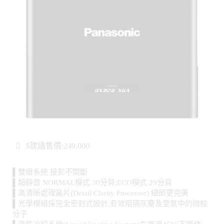
$建議售價:249,000
▌雙燈系統 投影不間斷
▌超靜音 NORMAL模式 30分貝;ECO模式 29分貝
▌高清晰處理晶片(Detail Clarity Processor) 細節更完美
▌光學模組採完全密封式設計,有效阻隔灰塵及空氣中的微粒
分子
▌液態冷卻系統(Liquid Cooling System)在高溫45°C下運作
▌支援Art-net/曲面校正/拼接融合
▌Made In Japan 品質保障