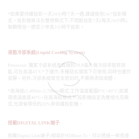
每顆燈泡一週至少休息2小時不投影。
液態冷卻系統(Liquid Cooling System)
Panasonic 獨家冷卻系統是直接對DLP晶片做冷卻來提昇效
能,可在高溫45°C*下運作,多種惡劣環境下可使用,同時也運作
安靜。另外,冷卻系統是完全密封的,不需再添加液體。
*高海拔(1,400m~2,700m)模式,工作溫度範圍0°C~40°C;如果
環境溫度達40°C∘在高海拔模式下,投影機設定為雙燈光亮模
式,光源會降低約20%來保護投影機。
搭載
DIGITAL LINK端子
搭載Digital Link端子(相容於HDBase-T)，可以透過一條長達
150M或更高的CAT5e電纜(STP)傳輸HDMI、未壓縮之高畫質
HD數位視訊影像、音效和控制信號(乙太網、RS-232C) ，簡
化佈線和系統升級，非常適合天花板或永久性安裝。