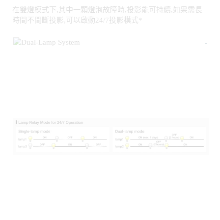
*如果要持續投影一天24小時/7天一週,建議使用24/7投影模
式。投影機無法在雙燈模式下,不間斷投影7天(每天24小時),