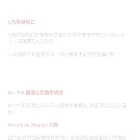
X
光模擬模式
X光模擬模式的成像模式相似於醫學成像標準DICOM part
14，清晰再現X光影像。
※本產品不是醫療器械。請勿將其用於實際醫學診斷。
Rec.709
國際色彩標準模式
HDTV訊號源進來時,可以選擇這個模式,來達到最佳色彩呈
像。
Waveform Monitor
功能
由於設備的性能或線材的關係,會導致裝置輸出電平的波動，
原有的黑色和白色電平的圖像內容無法正確重現，專業級
Waveform Monitor功能，可以看著螢幕上的波形，隨著個人
喜好設定自動或手動調整。