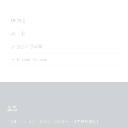
規格
下載
投影距離試算
Related Products
產品
1 DLP
3 LCD
ZERO
ZERO+
【中長焦專用】
【中長焦專用】
【超短焦專用】
【超短焦專用】
其他配件 | Accessory
可攜布幕
吊架
固定畫框幕
家用