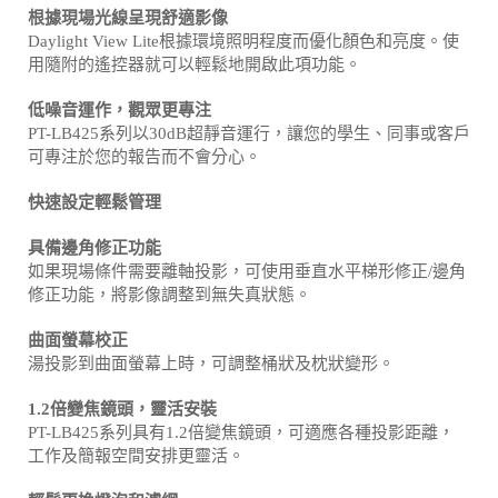
根據現場光線呈現舒適影像
Daylight View Lite根據環境照明程度而優化顏色和亮度。使
用隨附的遙控器就可以輕鬆地開啟此項功能。
低噪音運作，觀眾更專注
PT-LB425系列以30dB超靜音運行，讓您的學生、同事或客戶
可專注於您的報告而不會分心。
快速設定輕鬆管理
具備邊角修正功能
如果現場條件需要離軸投影，可使用垂直水平梯形修正/邊角
修正功能，將影像調整到無失真狀態。
曲面螢幕校正
湯投影到曲面螢幕上時，可調整桶狀及枕狀變形。
1.2倍變焦鏡頭，靈活安裝
PT-LB425系列具有1.2倍變焦鏡頭，可適應各種投影距離，
工作及簡報空間安排更靈活。