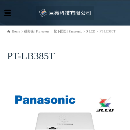
Home
投影機 | Projectors
松下國際 | Panasonic
3 LCD
PT-LB385T
PT-LB385T