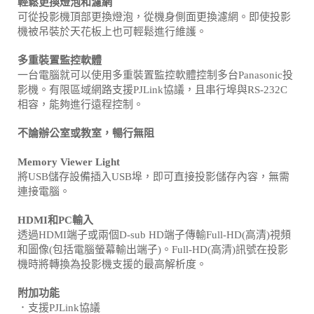
輕鬆更換燈泡和濾網
可從投影機頂部更換燈泡，從機身側面更換濾網。即使投影
機被吊裝於天花板上也可輕鬆進行維護。
多重裝置監控軟體
一台電腦就可以使用多重裝置監控軟體控制多台Panasonic投
影機。有限區域網路支援PJLink協議，且串行埠與RS-232C
相容，能夠進行遠程控制。
不論辦公室或教室，暢行無阻
Memory Viewer Light
將USB儲存設備插入USB埠，即可直接投影儲存內容，無需
連接電腦。
HDMI和PC輸入
透過HDMI端子或兩個D-sub HD端子傳輸Full-HD(高清)視頻
和圖像(包括電腦螢幕輸出端子)。Full-HD(高清)訊號在投影
機時將轉換為投影機支援的最高解析度。
附加功能
．支援PJLink協議