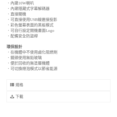
．內建10W喇叭
．內建隱藏式字幕解碼器
．直接關機
．可直接使用USB線連接投影
．彩色螢幕表面的黑板模式
．可自行設定開機畫面Logo
．配備安全防盜桿
環保設計
．在機體中不使用鹵化阻燃劑
．鏡頭使用無鉛玻璃
．便於回收的無塗層機體
．可切換燈泡模式以節省能源
規格
下載