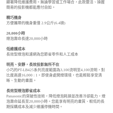
顯著降低維護費用。無論學習或工作場合，此款靈活、操握
簡易的投影機都能應付自如。
精巧機身
方便攜帶的機身重僅 2.9公斤(6.4磅)
20,000小時
燈泡壽命長達20,000小時
低維護成本
長效型燈泡和濾網為您節省零件和人工成本
明亮、安靜，長效投影無所不在
小巧的PT-LB425系列亮度範圍為3,100流明至4,100流明，對
比度高達16,000 : 1。即使身處開燈環境，也能輕鬆享受清
晰、生動的畫面。
長效型燈泡節省成本
Panasonic的突破性技術，降低燈泡耗損並改善冷卻能力，燈
泡壽命延長至20,000小時。您能享有明亮的畫質、較低的長
期採購成本及減少維護停機時間。