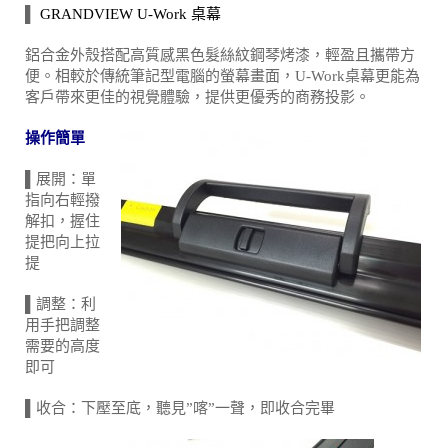
▌
GRANDVIEW U-Work 桌幕
鋁合金外殼搭配高質感黑色髮絲紋鋼琴烤漆，輕盈且攜帶方
便。相較於傳統筆記型電腦的螢幕畫面，U-Work桌幕更能為
客戶帶來更佳的視覺體驗，提供更優秀的商務投影。
操作簡單
▌展開：單
指向右輕撥
解扣，握住
提把向上拉
提
▌調整：利
用手把調整
需要的高度
即可
▌收合：下壓至底，聽見”喀”一聲，即收合完畢