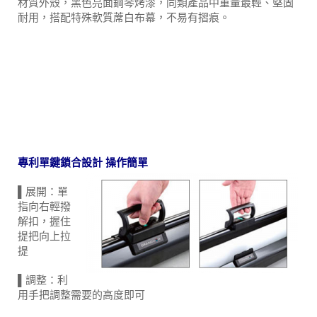
打破傳統氣壓幕之設計，”無”氣壓棒結構的地拉幕，鋁合金
材質外殼，黑色亮面鋼琴烤漆，同類產品中重量最輕、堅固
耐用，搭配特殊軟質蓆白布幕，不易有摺痕。
專利單鍵鎖合設計 操作簡單
▌展開：單
指向右輕撥
解扣，握住
提把向上拉
提
▌調整：利