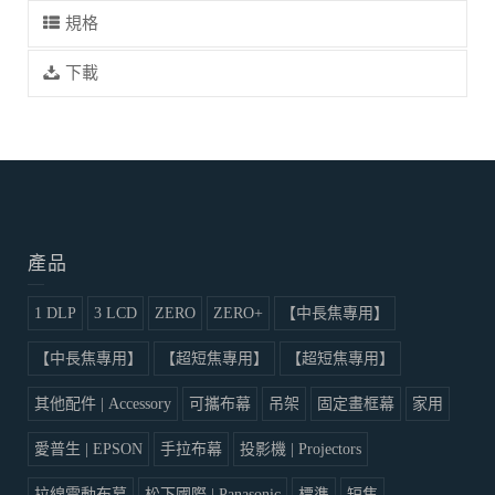
規格
下載
產品
1 DLP
3 LCD
ZERO
ZERO+
【中長焦專用】
【中長焦專用】
【超短焦專用】
【超短焦專用】
其他配件 | Accessory
可攜布幕
吊架
固定畫框幕
家用
愛普生 | EPSON
手拉布幕
投影機 | Projectors
拉線電動布幕
松下國際 | Panasonic
標準
短焦