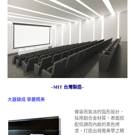
–MIT 台灣製造–
大器鑄成 華麗精美
雍容而氣派的弧形設計，
採用鋁合金材質，表面搭
配低調而內斂的黑色烤
漆，打造出視覺美學之精