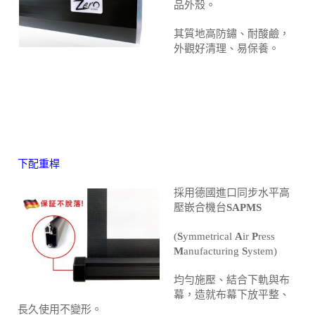
品外殼。
其質地高防鏽、耐酸鹼，
外觀好清理、易保養。
下配重桿
採用德國進口同步水平高
壓嵌合機台
SAPMS
(
S
ymmetrical
A
ir
P
ress
M
anufacturing
S
ystem)
均勻施壓、結合下軌與布
幕，造就布幕下放平整、
長久使用不變形。