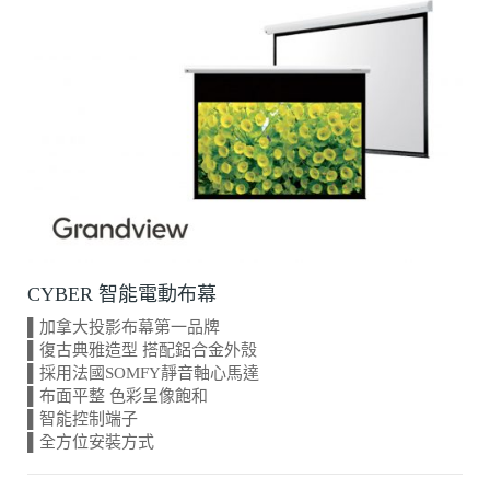
CYBER 智能電動布幕
▌加拿大投影布幕第一品牌
▌復古典雅造型 搭配鋁合金外殼
▌採用法國SOMFY靜音軸心馬達
▌布面平整 色彩呈像飽和
▌智能控制端子
▌全方位安裝方式