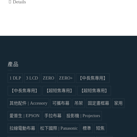
Details
產品
1 DLP
3 LCD
ZERO
ZERO+
【中長焦專用】
【中長焦專用】
【超短焦專用】
【超短焦專用】
其他配件 | Accessory
可攜布幕
吊架
固定畫框幕
家用
愛普生 | EPSON
手拉布幕
投影機 | Projectors
拉線電動布幕
松下國際 | Panasonic
標準
短焦