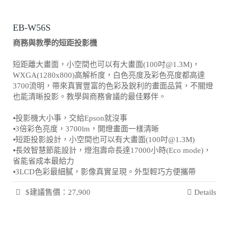
EB-W56S
商務與教學的短距投影機
短距離大畫面，小空間也可以有大畫面(100吋@1.3M)，
WXGA(1280x800)高解析度，白色亮度及彩色亮度都高達
3700流明，帶來真實豐富的色彩及銳利的畫面品質，不關燈
也能清晰投影。教學與商務會議的最佳夥伴。
⦁投影機大小事，交給Epson就沒事
⦁3倍彩色亮度，3700lm，開燈畫面一樣清晰
⦁短距投影設計，小空間也可以有大畫面(100吋@1.3M)
⦁長效智慧節能設計，燈泡壽命長達17000小時(Eco mode)，
省能省成本最給力
⦁3LCD色彩最細膩，影像真實呈現。外型輕巧方便攜帶
$建議售價：27,900
Details