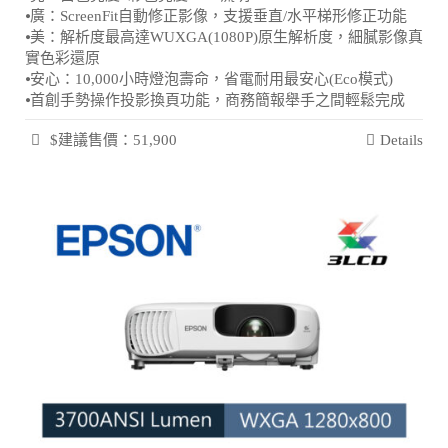
⦁廣：ScreenFit自動修正影像，支援垂直/水平梯形修正功能
⦁美：解析度最高達WUXGA(1080P)原生解析度，細膩影像真
實色彩還原
⦁安心：10,000小時燈泡壽命，省電耐用最安心(Eco模式)
⦁首創手勢操作投影換頁功能，商務簡報舉手之間輕鬆完成
$建議售價：51,900
Details