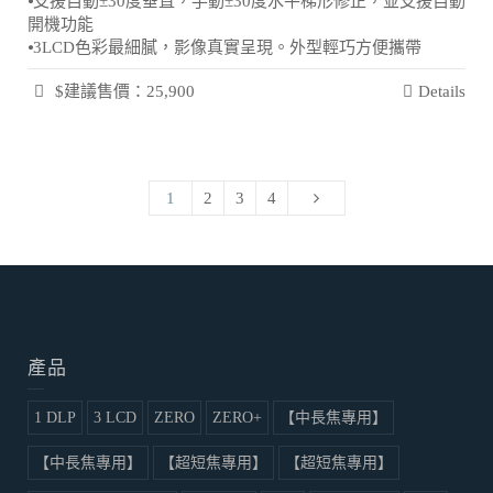
⦁支援自動±30度垂直，手動±30度水平梯形修正，並支援自動
開機功能
⦁3LCD色彩最細膩，影像真實呈現。外型輕巧方便攜帶
$建議售價：25,900
Details
1
2
3
4
產品
1 DLP
3 LCD
ZERO
ZERO+
【中長焦專用】
【中長焦專用】
【超短焦專用】
【超短焦專用】