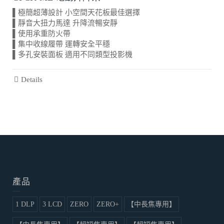
▌極簡超薄設計 小空間天花板最佳選擇
▌靜音大扭力馬達 升降流暢安靜
▌使用承重防火帶
▌集中收線履帶 運轉安全平穩
▌多孔安裝面板 適用不同類型投影機
Details
產品
1 DLP
3 LCD
ZERO
ZERO+
【中長焦專用】