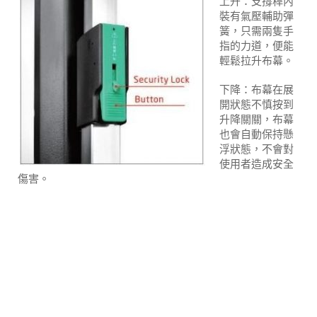
上升：支撐桿內
裝有氣壓輔助彈
簧，只需兩隻手
指的力道，便能
輕鬆拉升布幕。
下降：布幕在展
開狀態不慎按到
升降關關，布幕
也會自動保持懸
浮狀態，不會對
使用者造成安全
傷害。