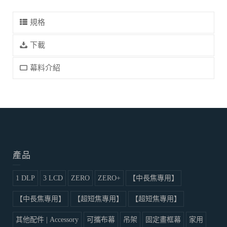
規格
下載
幕料介紹
產品
1 DLP
3 LCD
ZERO
ZERO+
【中長焦專用】
【中長焦專用】
【超短焦專用】
【超短焦專用】
其他配件 | Accessory
可攜布幕
吊架
固定畫框幕
家用