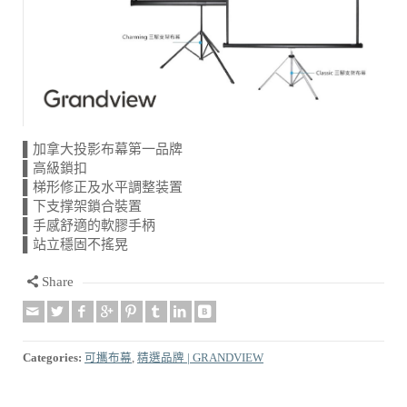
▌加拿大投影布幕第一品牌
▌高級鎖扣
▌梯形修正及水平調整装置
▌下支撑架鎖合裝置
▌手感舒適的軟膠手柄
▌站立穩固不搖晃
Share
Categories:
可攜布幕
,
精選品牌 | GRANDVIEW