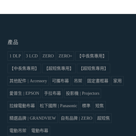
產品
1 DLP
3 LCD
ZERO
ZERO+
【中長焦專用】
【中長焦專用】
【超短焦專用】
【超短焦專用】
其他配件 | Accessory
可攜布幕
吊架
固定畫框幕
家用
愛普生 | EPSON
手拉布幕
投影機 | Projectors
拉線電動布幕
松下國際 | Panasonic
標準
短焦
精選品牌 | GRANDVIEW
自有品牌 | ZERO
超短焦
電動吊架
電動布幕